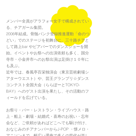
メンバー全員がアラフォー女子で構成されてい
る、チアガール集団。
2006年結成。骨髄バンク登録推進運動「命のつ
どい」でのステージを初舞台に、三十路チアと
して路上bar やビアバーでのダンスショーを開
始。イベントやお祭への出演依頼も多く、国分
寺市・小金井市へのお祭出演は足掛け１０年に
も及ぶ。
近年では、春風亭百栄独演会（東京芸術劇場シ
アターウエスト）や、芸王グランプリ☆ダンス
コンテスト全国大会（ららぽーとTOKYO-
BAY）へのゲスト出演を果たし、その活動のフ
ィールドを広げている。
お祭り・バー・レストラン・ライブハウス・路
上・船上・劇場・結婚式・喜寿のお祝い・忘年
会など、ご依頼があればどこへでも駆け付け、
おなじみのチアナンバーからJ-POP ・懐メロ・
アニソンまで、幅広い選曲で多くの世代が楽し