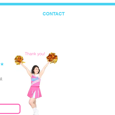
LERY
MEMBER
CONTACT
Thank you!
★
成