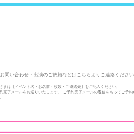
HOME
ABOUT
PAST EVENT
GAL
お問い合
わせ・出演のご依頼などはこちらよりご
連絡ください
さまは【イベント名・お名前・枚数・ご連絡先】をご記入ください。
約完了メールをお送りいたします。 ご予約完了メールの返信をもってご予約
。