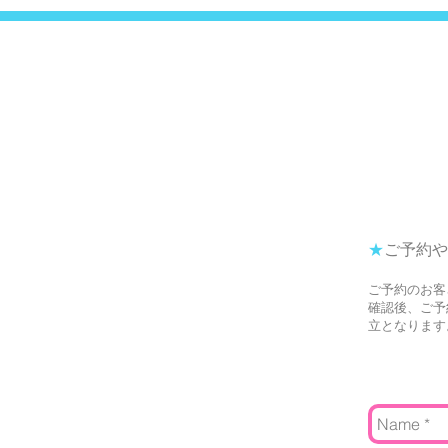
Curious*
★
ご予約や
ご予約のお客
確認後、ご予
立となります